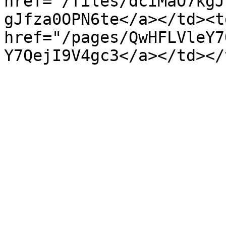
href="/files/dcIMaO7kgJ
gJfza0OPN6te</a></td><td
href="/pages/QwHFLVleY7