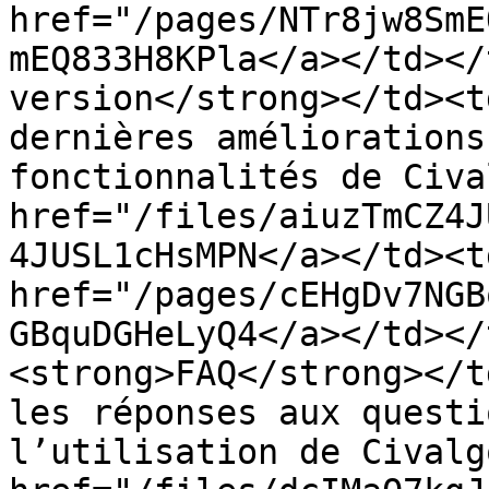
href="/pages/NTr8jw8SmE
mEQ833H8KPla</a></td></
version</strong></td><t
dernières améliorations
fonctionnalités de Civa
href="/files/aiuzTmCZ4J
4JUSL1cHsMPN</a></td><td
href="/pages/cEHgDv7NGB
GBquDGHeLyQ4</a></td></
<strong>FAQ</strong></t
les réponses aux questi
l’utilisation de Civalg