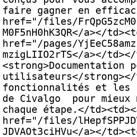
faire gagner en efficac
href="/files/FrQpG5zcM0
M0F5nH0hK3QR</a></td><td
href="/pages/YjEeC58amz
mzigLIIO2rTS</a></td></
<strong>Documentation p
utilisateurs</strong></
fonctionnalités et les 
de Civalgo  pour mieux 
chaque étape.</td><td><a
href="/files/lHepfSPPJD
JDVAOt3ciHVu</a></td><td