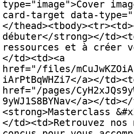
type="image">Cover imag
card-target data-type="
</thead><tbody><tr><td>
débuter</strong></td><t
ressources et à créer v
</td><td><a 
href="/files/mCuJwKZOiA
iArPtBqWHZi7</a></td><td
href="/pages/CyH2xJQs9y
9yWJ1S8BYNav</a></td></
<strong>Masterclass &#x
</td><td>Retrouvez nos 
conçus pour vous accomp