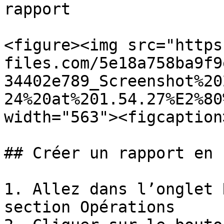
rapport

<figure><img src="https
files.com/5e18a758ba9f9
34402e789_Screenshot%20
24%20at%201.54.27%E2%80
width="563"><figcaption
## Créer un rapport en 
1. Allez dans l’onglet 
section Opérations
