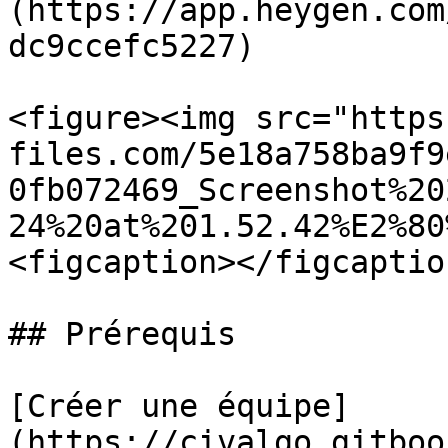
(https://app.heygen.com
dc9ccefc5227)

<figure><img src="https
files.com/5e18a758ba9f9
0fb072469_Screenshot%20
24%20at%201.52.42%E2%80
<figcaption></figcaptio
## Prérequis

[Créer une équipe]
(https://civalgo.gitboo