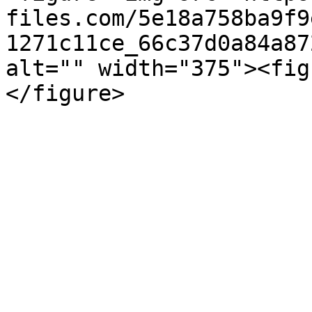
files.com/5e18a758ba9f9
1271c11ce_66c37d0a84a87
alt="" width="375"><fig