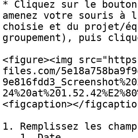
* Cliquez sur le bouton
amenez votre souris à l
choisie et du projet/éq
groupement), puis cliqu
<figure><img src="https
files.com/5e18a758ba9f9
9e816fdd3_Screenshot%20
24%20at%201.52.42%E2%80
<figcaption></figcaptio
1. Remplissez les champ
   1. Date
